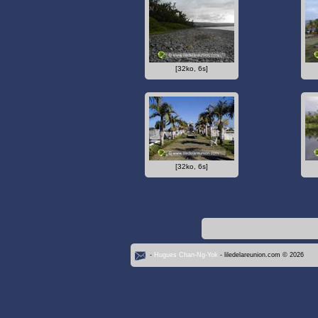
[32ko, 6s]
[32ko, 6s]
-
Hugues Chan-Ng-Yok
- liledelareunion.com © 2026