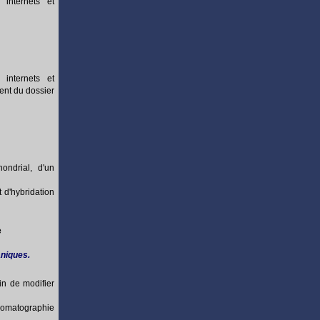
internets et
internets et
ent du dossier
ondrial, d'un
t d'hybridation
e
niques.
n de modifier
romatographie