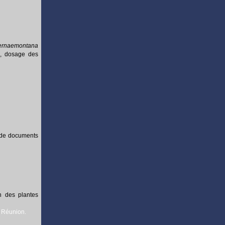
ernaemontana
), dosage des
t de documents
on des plantes
a Réunion.