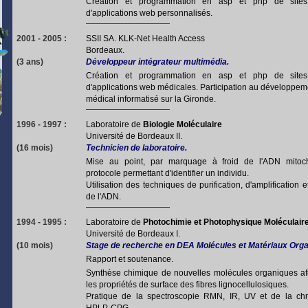
Création et programmation en asp et php de sites 
d'applications web personnalisés.
2001 - 2005 :
SSII SA. KLK-Net Health Access
Bordeaux.
(3 ans)
Développeur intégrateur multimédia.
Création et programmation en asp et php de sites 
d'applications web médicales. Participation au développem
médical informatisé sur la Gironde.
1996 - 1997 :
Laboratoire de
Biologie Moléculaire
Université de Bordeaux II.
(16 mois)
Technicien de laboratoire.
Mise au point, par marquage à froid de l'ADN mitoch
protocole permettant d'identifier un individu.
Utilisation des techniques de purification, d'amplification e
de l'ADN.
1994 - 1995 :
Laboratoire de
Photochimie et Photophysique Moléculair
Université de Bordeaux I.
(10 mois)
Stage de recherche
en DEA Molécules et Matériaux Orga
Rapport et soutenance.
Synthèse chimique de nouvelles molécules organiques afi
les propriétés de surface des fibres lignocellulosiques.
Pratique de la spectroscopie RMN, IR, UV et de la ch