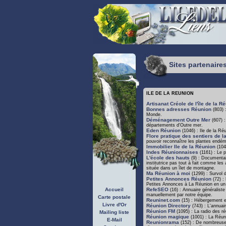
Sites partenaire
ILE DE LA REUNION
Artisanat Créole de l'île de la 
Bonnes adresses Réunion
(803) 
Monde.
Déménagement Outre Mer
(607) 
départements d'Outre mer.
Eden Réunion
(1046) : Ile de la R
Flore pratique des sentiers de l
pouvoir reconnaître les plantes endém
Immobilier Ile de la Réunion
(104)
Indes Réunionnaises
(1161) : Le p
L'école des hauts
(9) : Documentair
institutrice pas tout à fait comme les
située dans un îlet de montagne.
Ma Réunion à moi
(1299) : Survol d
Petites Annonces Réunion
(72) : 
Petites Annonces à La Réunion en un cl
Accueil
RefeSEO
(16) : Annuaire généraliste
manuellement par notre équipe.
Carte postale
Reuninet.com
(15) : Hébergement et
Livre d'Or
Réunion Directory
(743) : L'annuai
Réunion FM
(1095) : La radio des r
Mailing liste
Réunion magique
(1001) : La Réuni
E-Mail
Reunionrama
(152) : De nombreuses