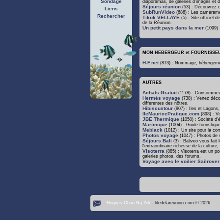
Sondage
diaporamas, de galeries d'images et d
Séjours réunion
(53) : Découvrez ce
Liens
SubRunVideo
(686) : Les camerame
Rechercher
Tikok VELLAYE
(5) : Site officiel 
de la Réunion.
Un petit pays dans la mer
(1099) 
MON HEBERGEUR et FOURNISSE
H-F.net
(873) : Nommage, hébergement
AUTRES
Achats Gratuit
(1178) : Consommez 
Hermès voyage
(738) : Venez décou
différentes des nôtres.
Hibiscustour
(907) : Iles et Lagons,
IleMauricePratique.com
(898) : Vo
JBE Thermique
(1050) : Société d'é
Martinique
(1004) : Guide touristiqu
Meblack
(1012) : Un site pour la c
Photos voyage
(1047) : Photos de 
Séjours Bali
(3) : Baliveo vous fait 
l'extraordinaire richesse de la cultur
Visoterra
(885) : Visoterra est un p
galeries photos, des forums.
Voyage avec le voilier Sailrover
-
Hugues Chan-Ng-Yok
- liledelareunion.com © 2026