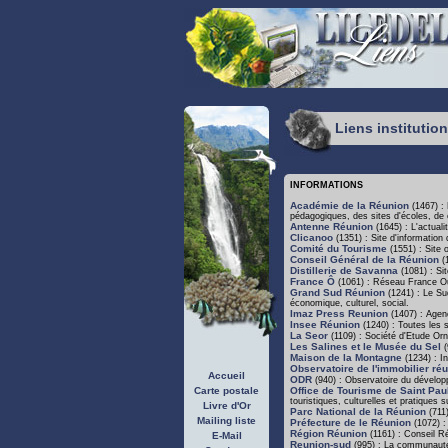
Liens institutio
INFORMATIONS
Académie de la Réunion
(1467) : 
pédagogiques, des sites d'écoles, de 
Antenne Réunion
(1645) : L'actuali
Clicanoo
(1351) : Site d'information 
Comité du Tourisme
(1551) : Site 
Conseil Général de la Réunion
(1
Distillerie de Savanna
(1081) : Sit
France Ô
(1061) : Réseau France Out
Grand Sud Réunion
(1241) : Le Sud
économique, culturel, social.
Imaz Press Reunion
(1407) : Agen
Insee Réunion
(1240) : Toutes les st
La Seor
(1109) : Société d'Etude Orn
Les Salines et le Musée du Sel
(
Maison de la Montagne
(1234) : Inf
Observatoire de l'immobilier ré
Accueil
ODR
(940) : Observatoire du dévelop
Carte postale
Office de Tourisme de Saint Pau
touristiques, culturelles et pratiques s
Livre d'Or
Parc National de la Réunion
(711)
Mailing liste
Préfecture de le Réunion
(1072) :
Région Réunion
(1161) : Conseil Ré
E-Mail
Reunion-sud
(995) : La communaut