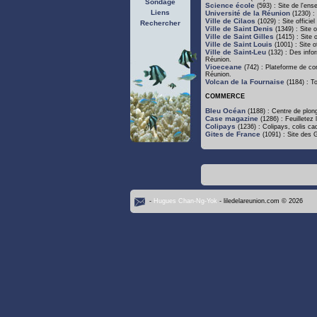
Sondage
Science école
(593) : Site de l'ens
Liens
Université de la Réunion
(1230) : 
Ville de Cilaos
(1029) : Site officiel
Rechercher
Ville de Saint Denis
(1349) : Site o
Ville de Saint Gilles
(1415) : Site o
Ville de Saint Louis
(1001) : Site of
Ville de Saint-Leu
(132) : Des infor
Réunion.
Vioeceane
(742) : Plateforme de con
Réunion.
Volcan de la Fournaise
(1184) : To
COMMERCE
Bleu Océan
(1188) : Centre de plon
Case magazine
(1286) : Feuilletez
Colipays
(1236) : Colipays, colis c
Gites de France
(1091) : Site des G
-
Hugues Chan-Ng-Yok
- liledelareunion.com © 2026